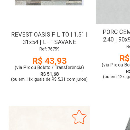
PORC CEM
REVEST OASIS FILITO | 1.51 |
2.40 | 90x
31x54 | LF | SAVANE
CL:A |
R
Ref: 76759
R$
R$ 43,93
(via Pix ou Bo
(via Pix ou Boleto / Transferência)
R
R$ 51,68
(ou em 12x ig
(ou em 11x iguais de R$ 5,31 com juros)