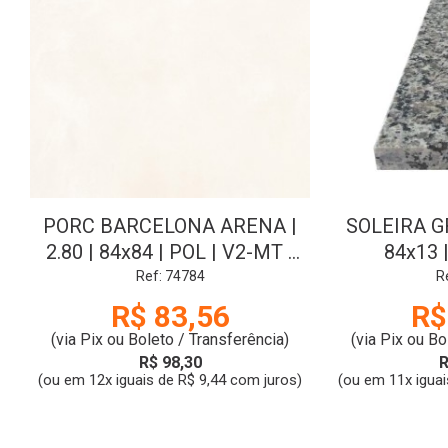
PORC BARCELONA ARENA |
SOLEIRA G
2.80 | 84x84 | POL | V2-MT |
84x13
CL:A | DELTA
Ref: 74784
R
R$ 83,56
R$
(via Pix ou Boleto / Transferência)
(via Pix ou Bo
R$ 98,30
R
(ou em 12x iguais de R$ 9,44 com juros)
(ou em 11x iguai