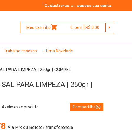
Cadastre-se
ou
acesse sua conta
shopping_cart
arrow_right
Meu carrinho
0
item
R$ 0,00
Trabalhe conosco
+ Uma Novidade
AL PARA LIMPEZA | 250gr | COMPEL
SAL PARA LIMPEZA | 250gr |
Avalie esse produto
Compartilhe
78
via Pix ou Boleto/ transferência