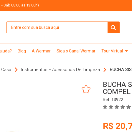
 - Sáb 08:00 às 13:00h)
arrow_drop_down
 ajuda?
Blog
A Wermar
Siga o Canal Wermar
Tour Virtual
 Casa
Instrumentos E Acessórios De Limpeza
BUCHA SIS
BUCHA SI
COMPEL
Ref: 13922
R$ 20,