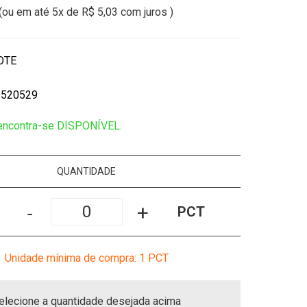
(ou em até
5x
de
R$ 5,03
com juros )
OTE
3520529
 encontra-se DISPONÍVEL.
QUANTIDADE
-
+
PCT
Unidade mínima de compra: 1
PCT
elecione a quantidade desejada acima