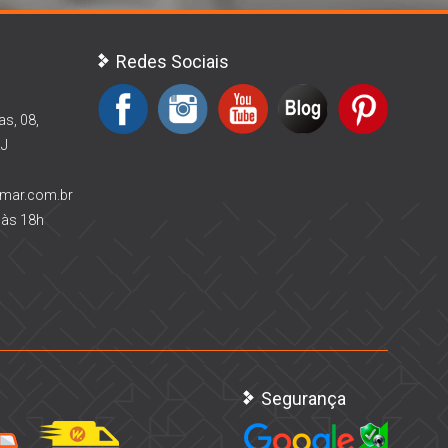
Redes Sociais
as, 08,
RJ
rmar.com.br
 às 18h
Segurança