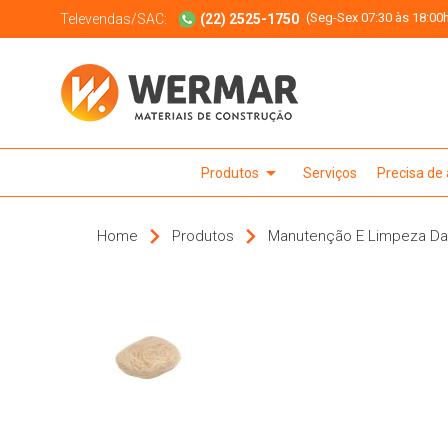
(Seg-Sex 07:30 às 18:00h
Televendas/SAC:
(22) 2525-1750
arrow_drop_down
Produtos
Serviços
Precisa de
Home
Produtos
Manutenção E Limpeza Da